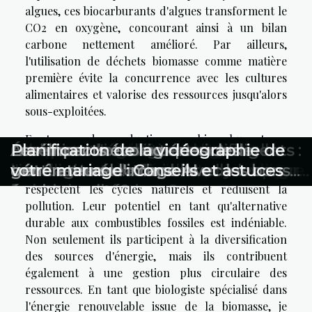
algues, ces biocarburants d'algues transforment le
CO2 en oxygène, concourant ainsi à un bilan
carbone nettement amélioré. Par ailleurs,
l'utilisation de déchets biomasse comme matière
première évite la concurrence avec les cultures
alimentaires et valorise des ressources jusqu'alors
sous-exploitées.
En termes de production, ces biocarburants se
Comment les maisons connectées
Comment les innovations en IA
L'importance de la mise à jour des
Comment les vidéos en ligne
Éthique et régulation de
Comment l'intelligence artificielle
Évolution des assistants intelligents :
Améliorez votre expérience de
Les impacts écologiques des
Planification de la vidéographie de
distinguent par leur compatibilité
réinventent la sécurité électrique au
influencent-elles notre quotidien ?
informations ecclésiastiques en ligne
peuvent transformer votre jeu de golf
l'intelligence artificielle : enjeux pour
générative transforme-t-elle les
avantages de la double
trottinette électrique avec les bons
générateurs d'image AI
votre mariage : Conseils et astuces
environnementale, utilisant des processus qui
quotidien
?
les entreprises
industries créatives ?
fonctionnalité?
équipements
respectent les cycles naturels et réduisent la
pollution. Leur potentiel en tant qu'alternative
durable aux combustibles fossiles est indéniable.
Non seulement ils participent à la diversification
des sources d'énergie, mais ils contribuent
également à une gestion plus circulaire des
ressources. En tant que biologiste spécialisé dans
l'énergie renouvelable issue de la biomasse, je