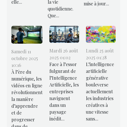
elle...
la vie
mise à jour...
quotidienne.
Que...
Mardi 26 août
Lundi 25 août
Samedi 11
2025 01:02
2025 01:28
octobre 2025
Face à l’essor
L’intelligence
10:16
fulgurant de
artificielle
À l’ère du
l’Intelligence
générative
numérique, les
Artificielle, les
bouleverse
vidéos en ligne
entreprises
actuellement
révolutionnent
naviguent
les industries
la manière
dans un
créatives à
d’apprendre
paysage
une vitesse
et de
inédit...
sans...
progresser
dans de...