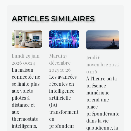
ARTICLES SIMILAIRES
Lundi 29 juin
Mardi 23
Jeudi 6
2026 00:24
décembre
novembre 2025
La maison
2025 10:26
01:26
connectée ne
Les avancées
À l'heure où la
se limite plus
récentes en
présence
aux volets
intelligence
numérique
pilotés à
artificielle
prend une
distance et
(IA)
place
aux
transforment
prépondérante
thermostats
en
dans la vie
intelligents,
profondeur
quotidienne, la