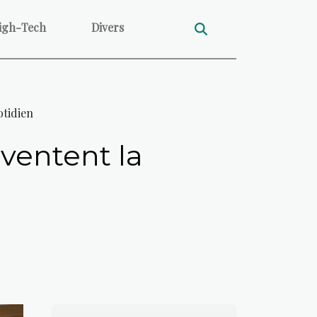
igh-Tech
Divers
otidien
ventent la