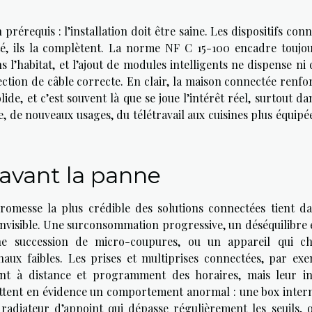
rérequis : l’installation doit être saine. Les dispositifs con
, ils la complètent. La norme NF C 15-100 encadre toujou
s l’habitat, et l’ajout de modules intelligents ne dispense ni
ection de câble correcte. En clair, la maison connectée renfo
ide, et c’est souvent là que se joue l’intérêt réel, surtout da
, de nouveaux usages, du télétravail aux cuisines plus équipé
 avant la panne
promesse la plus crédible des solutions connectées tient da
t invisible. Une surconsommation progressive, un déséquilibre
ne succession de micro-coupures, ou un appareil qui ch
ux faibles. Les prises et multiprises connectées, par exe
ent à distance et programment des horaires, mais leur in
mettent en évidence un comportement anormal : une box intern
n radiateur d’appoint qui dépasse régulièrement les seuils, 