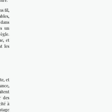
ture.
s fil,
ables,
r dans
ns un
ègle.
e, et
t les
te, et
ance,
itent
r des
ité à
ntage