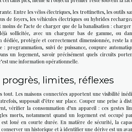
ertains pics, même si l’objectif premier reste souvent la fac
te. Entre les vélos électriques, les trottinettes, les outils san
lus de foyers, les véhicules électriques ou hybrides recharge
nt moins de l’acte de charger que de la banalisation : charge
 déjà sollicitée, avec un chargeur bas de gamme, ou da
n dédiée, protégée et correctement dimensionnée, reste la r
ile : programmation, suivi de puissance, coupure automatiqu
ns un logement, savoir précisément quels circuits porten
 c’est une information opérationnelle.
progrès, limites, réflexes
s tout. Les maisons connectées apportent une visibilité inédi
utrefois, supposait d’être sur place. Couper une prise à dist
nt, vérifier la consommation d’un appareil : ces gestes lim
 angles morts, notamment quand un logement est occupé pa
 est loué en courte durée. En matière de sécurité, la capac
onserver un historique et à identifier une dérive est un ava