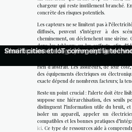
chargeur qui reste inutilement branché. En
concrète des risques potentiels.
Les capteurs ne se limitent pas à l’électric
diffusés, peuvent s’intégrer à des scén
cheminement, ou déclenchent une sirène. C
dans les tableaux ou les coffrets, afin d’
Comment les innovations en IA influen
L'importance de la mise à jour des inf
Comment les vidéos en ligne peuvent t
Éthique et régulation de l'intelligence 
Comment l'intelligence artificielle gén
Évolution des assistants intelligents :
Améliorez votre expérience de trotti
Les impacts écologiques des générat
Planification de la vidéographie de vo
Smart cities et IoT comment la techno
associé à un serrage défaillant, à un câble
multiplie les appareils de cuisson, les sèche
rien d’abstrait. Les assureurs, de leur côté
des équipements électriques ou électroniqu
exacte dépend de nombreux facteurs; la ten
Reste un point crucial : l’alerte doit être lis
suppose une hiérarchisation, des seuils per
distinguent l’information utile du bruit, 
isoler un appareil, appeler un électrici
compatibles et les bonnes pratiques d’intég
ici
. Ce type de ressources aide à comprendre