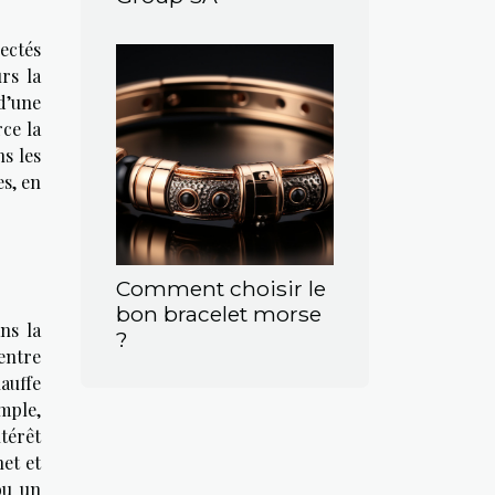
nectés
rs la
 d’une
rce la
ns les
es, en
Comment choisir le
bon bracelet morse
ns la
?
 entre
auffe
mple,
térêt
et et
ou un