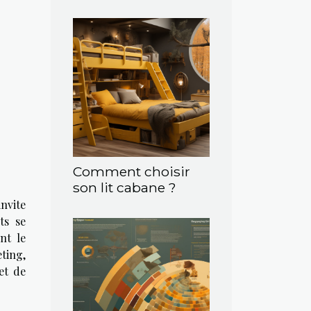
Comment choisir
son lit cabane ?
invite
ts se
nt le
ting,
 et de