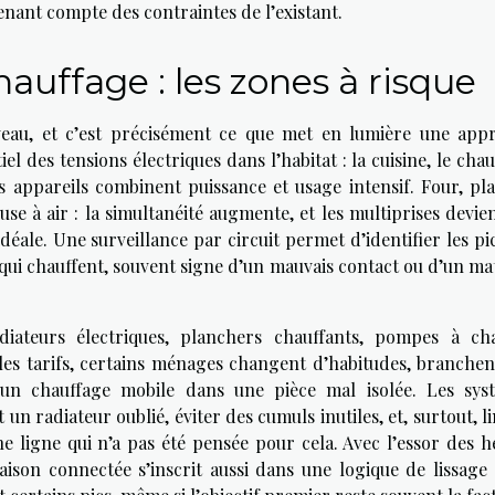
tenant compte des contraintes de l’existant.
hauffage : les zones à risque
eau, et c’est précisément ce que met en lumière une app
l des tensions électriques dans l’habitat : la cuisine, le cha
es appareils combinent puissance et usage intensif. Four, pla
euse à air : la simultanéité augmente, et les multiprises devi
éale. Une surveillance par circuit permet d’identifier les pi
s qui chauffent, souvent signe d’un mauvais contact ou d’un ma
diateurs électriques, planchers chauffants, pompes à cha
 les tarifs, certains ménages changent d’habitudes, branchen
 un chauffage mobile dans une pièce mal isolée. Les sys
 radiateur oublié, éviter des cumuls inutiles, et, surtout, l
une ligne qui n’a pas été pensée pour cela. Avec l’essor des 
aison connectée s’inscrit aussi dans une logique de lissage 