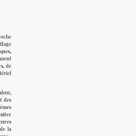
roche
uffage
ques,
ennent
cs, de
tériel
leur,
t des
tèmes
imiter
heures
de la