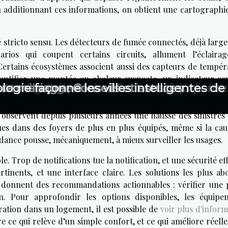
 additionnant ces informations, on obtient une cartographie
ité stricto sensu. Les détecteurs de fumée connectés, déjà lar
arios qui coupent certains circuits, allument l’éclaira
ertains écosystèmes associent aussi des capteurs de tempér
identifier une montée en chaleur suspecte, un indicateur so
cent-elles notre quotidien ?
ormations ecclésiastiques en ligne
ransformer votre jeu de golf ?
artificielle : enjeux pour les entreprises
érative transforme-t-elle les industries 
 avantages de la double fonctionnalité?
nette électrique avec les bons équipeme
eurs d'image AI
tre mariage : Conseils et astuces
logie façonne les villes intelligentes d
 sous-dimensionné, ou à une surcharge. Dans les logements où
-linge, les climatiseurs mobiles et les chargeurs, cette vigilan
, observent depuis plusieurs années une hausse des sinistres 
es dans des foyers de plus en plus équipés, même si la caus
dance pousse, mécaniquement, à mieux surveiller les usages.
ible. Trop de notifications tue la notification, et une sécurité ef
tinents, et une interface claire. Les solutions les plus abo
et donnent des recommandations actionnables : vérifier une p
en. Pour approfondir les options disponibles, les équipe
ration dans un logement, il est possible de
voir plus d'inform
 ce qui relève d’un simple confort, et ce qui améliore réell