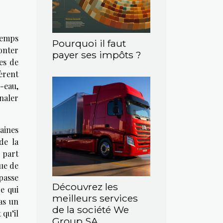
temps
Pourquoi il faut
onter
payer ses impôts ?
es de
èrent
e-eau,
naler
aines
de la
 part
ue de
passe
Découvrez les
e qui
meilleurs services
as un
de la société We
 qu’il
Group SA