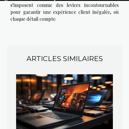
à huile de vidange ?
l'acompte versé
s’imposent comme des leviers incontournables
pour garantir une expérience client inégalée, où
chaque détail compte.
ARTICLES SIMILAIRES