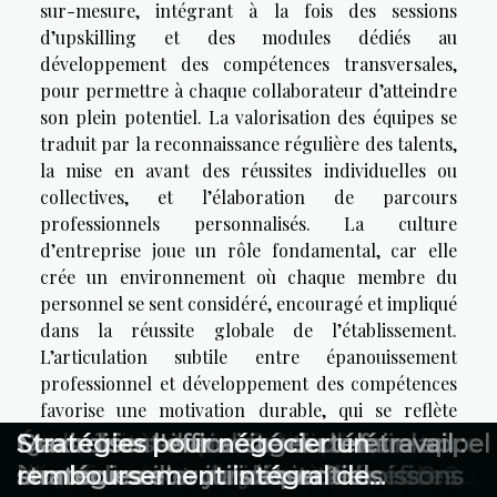
sur-mesure, intégrant à la fois des sessions
d’upskilling et des modules dédiés au
développement des compétences transversales,
pour permettre à chaque collaborateur d’atteindre
son plein potentiel. La valorisation des équipes se
traduit par la reconnaissance régulière des talents,
la mise en avant des réussites individuelles ou
collectives, et l’élaboration de parcours
professionnels personnalisés. La culture
d’entreprise joue un rôle fondamental, car elle
crée un environnement où chaque membre du
personnel se sent considéré, encouragé et impliqué
dans la réussite globale de l’établissement.
L’articulation subtile entre épanouissement
professionnel et développement des compétences
favorise une motivation durable, qui se reflète
directement dans la satisfaction client et la
Raconter sa reconversion avec
Partager une recette : plus un acte
Écologie et entreprise : comment
Comment le crédit d'impôt peut
Quels critères pour choisir un service
Évaluation et certification en
Conseils essentiels pour choisir la
Quand faut-il envisager de faire appel
Maximiser l'efficacité du télétravail :
Stratégies pour négocier un
fidélisation d’une clientèle exigeante. Ainsi, la
sincérité dans sa lettre de motivation
social qu’on ne l’imagine
recycler efficacement avec une cuve
bénéficier aux services à domicile ?
d’enlèvement d’épaves efficace ?
management : enjeux et bénéfices
bonne licence de débit de boissons
à un conseiller juridique ?
stratégies et outils essentiels
remboursement intégral de
formation hôtelière et la valorisation des équipes