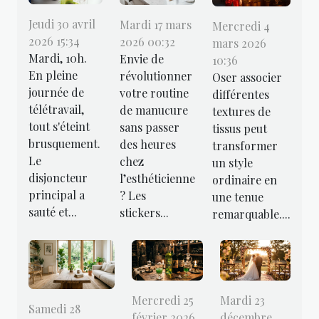
Jeudi 30 avril
Mardi 17 mars
Mercredi 4
2026 15:34
2026 00:32
mars 2026
Mardi, 10h.
Envie de
10:36
En pleine
révolutionner
Oser associer
journée de
votre routine
différentes
télétravail,
de manucure
textures de
tout s'éteint
sans passer
tissus peut
brusquement.
des heures
transformer
Le
chez
un style
disjoncteur
l’esthéticienne
ordinaire en
principal a
? Les
une tenue
sauté et...
stickers...
remarquable....
Mercredi 25
Mardi 23
Samedi 28
février 2026
décembre