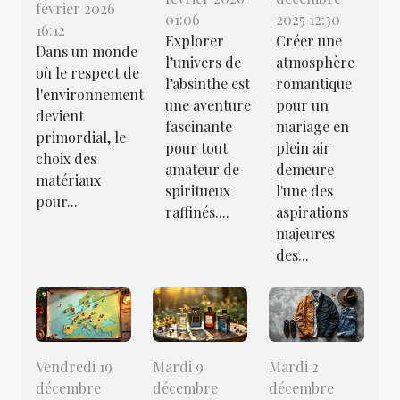
février 2026
01:06
2025 12:30
16:12
Explorer
Créer une
Dans un monde
l’univers de
atmosphère
où le respect de
l’absinthe est
romantique
l'environnement
une aventure
pour un
devient
fascinante
mariage en
primordial, le
pour tout
plein air
choix des
amateur de
demeure
matériaux
spiritueux
l'une des
pour...
raffinés....
aspirations
majeures
des...
Vendredi 19
Mardi 9
Mardi 2
décembre
décembre
décembre