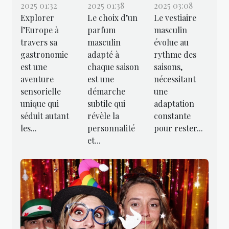
2025 01:32
2025 01:38
2025 03:08
Explorer
Le choix d’un
Le vestiaire
l’Europe à
parfum
masculin
travers sa
masculin
évolue au
gastronomie
adapté à
rythme des
est une
chaque saison
saisons,
aventure
est une
nécessitant
sensorielle
démarche
une
unique qui
subtile qui
adaptation
séduit autant
révèle la
constante
les...
personnalité
pour rester...
et...