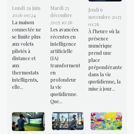
Lundi 29 juin
Mardi 23
Jeudi 6
2026 00:24
décembre
novembre 2025
La maison
2025 10:26
01:26
connectée ne
Les avancées
À l'heure où la
se limite plus
récentes en
présence
aux volets
intelligence
numérique
pilotés à
artificielle
prend une
distance et
(IA)
place
aux
transforment
prépondérante
thermostats
en
dans la vie
intelligents,
profondeur
quotidienne, la
elle...
la vie
mise à jour...
quotidienne.
Que...