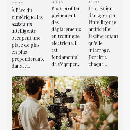
00:38
12:20
00:50
Pour profiter
La création
À l’ère du
pleinement
d’images par
numérique, les
des
l’intelligence
assistants
déplacements
artificielle
intelligents
en trottinette
fascine autant
occupent une
électrique, il
qu’elle
place de plus
est
interroge.
en plus
fondamental
Derrière
prépondérante
de s’équiper...
chaque...
dans le...