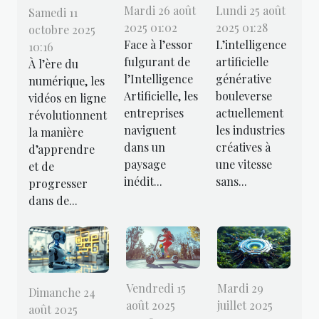
Mardi 26 août
Lundi 25 août
Samedi 11
2025 01:02
2025 01:28
octobre 2025
Face à l’essor
L’intelligence
10:16
fulgurant de
artificielle
À l’ère du
l’Intelligence
générative
numérique, les
Artificielle, les
bouleverse
vidéos en ligne
entreprises
actuellement
révolutionnent
naviguent
les industries
la manière
dans un
créatives à
d’apprendre
paysage
une vitesse
et de
inédit...
sans...
progresser
dans de...
Vendredi 15
Mardi 29
Dimanche 24
août 2025
juillet 2025
août 2025