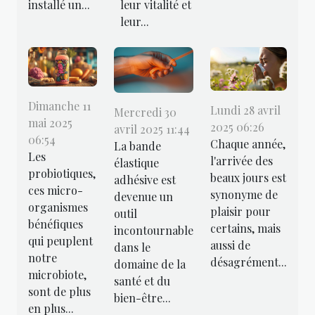
installé un...
leur vitalité et
leur...
Dimanche 11
Lundi 28 avril
Mercredi 30
mai 2025
2025 06:26
avril 2025 11:44
06:54
Chaque année,
La bande
Les
l'arrivée des
élastique
probiotiques,
beaux jours est
adhésive est
ces micro-
synonyme de
devenue un
organismes
plaisir pour
outil
bénéfiques
certains, mais
incontournable
qui peuplent
aussi de
dans le
notre
désagrément...
domaine de la
microbiote,
santé et du
sont de plus
bien-être...
en plus...