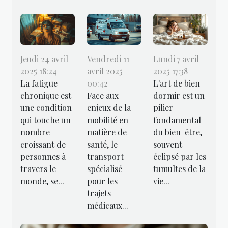
Jeudi 24 avril
Vendredi 11
Lundi 7 avril
2025 18:24
avril 2025
2025 17:38
La fatigue
00:42
L'art de bien
chronique est
Face aux
dormir est un
une condition
enjeux de la
pilier
qui touche un
mobilité en
fondamental
nombre
matière de
du bien-être,
croissant de
santé, le
souvent
personnes à
transport
éclipsé par les
travers le
spécialisé
tumultes de la
monde, se...
pour les
vie...
trajets
médicaux...