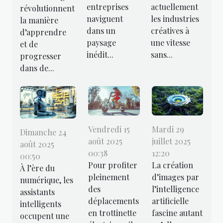
entreprises
actuellement
révolutionnent
naviguent
les industries
la manière
dans un
créatives à
d’apprendre
paysage
une vitesse
et de
inédit...
sans...
progresser
dans de...
Vendredi 15
Mardi 29
Dimanche 24
août 2025
juillet 2025
août 2025
00:38
12:20
00:50
Pour profiter
La création
À l’ère du
pleinement
d’images par
numérique, les
des
l’intelligence
assistants
déplacements
artificielle
intelligents
en trottinette
fascine autant
occupent une