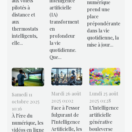
aux volets
intelligence
numérique
pilotés à
artificielle
prend une
distance et
(IA)
place
aux
transforment
prépondérante
thermostats
en
dans la vie
intelligents,
profondeur
quotidienne, la
elle...
la vie
mise à jour...
quotidienne.
Que...
Mardi 26 août
Lundi 25 août
Samedi 11
2025 01:02
2025 01:28
octobre 2025
Face à l’essor
L’intelligence
10:16
fulgurant de
artificielle
À l’ère du
l’Intelligence
générative
numérique, les
Artificielle, les
bouleverse
vidéos en ligne