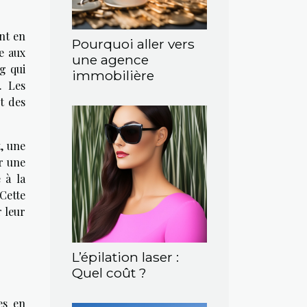
nt en
Pourquoi aller vers
re aux
une agence
g qui
immobilière
. Les
nt des
t, une
er une
 à la
 Cette
r leur
L’épilation laser :
Quel coût ?
es en