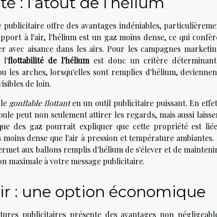
té : l’atout de l’hélium
 publicitaire offre des avantages indéniables, particulièreme
apport à l'air, l'hélium est un gaz moins dense, ce qui confè
ver avec aisance dans les airs. Pour les campagnes marketin
, l'
flottabilité de l'hélium
est donc un critère déterminant
ou les arches, lorsqu'elles sont remplies d'hélium, devienne
sibles de loin.
ple
gonflable flottant
en un outil publicitaire puissant. En effe
foule peut non seulement attirer les regards, mais aussi laiss
e des gaz pourrait expliquer que cette propriété est liée
is moins dense que l'air à pression et température ambiantes.
permet aux ballons remplis d'hélium de s'élever et de mainteni
tion maximale à votre message publicitaire.
'air : une option économique
ctures publicitaires présente des avantages non négligeabl