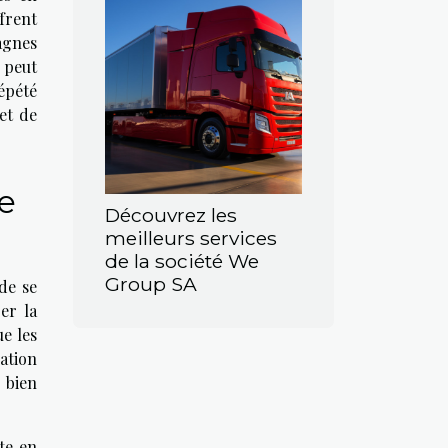
ffrent
agnes
 peut
épété
et de
ne
Découvrez les
meilleurs services
de la société We
Group SA
de se
er la
ue les
sation
 bien
te en