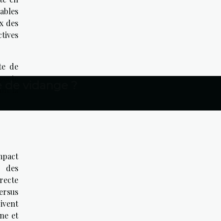
ables
ix des
tives
te de
pecte
e de vidange ?
nt la
mpact
e des
recte
ersus
ivent
ne et