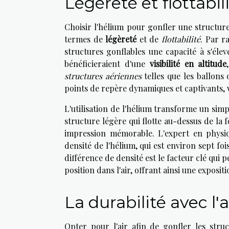
Légèreté et flottabili
Choisir l'hélium pour gonfler une structure
termes de
légèreté
et de
flottabilité
. Par r
structures gonflables une capacité à s'éle
bénéficieraient d'une
visibilité en altitude
structures aériennes
telles que les ballons 
points de repère dynamiques et captivants, vi
L'utilisation de l'hélium transforme un sim
structure légère qui flotte au-dessus de la 
impression mémorable. L'expert en physiqu
densité de l'hélium, qui est environ sept fo
différence de densité est le facteur clé qui 
position dans l'air, offrant ainsi une exposi
La durabilité avec l
Opter pour l'air afin de gonfler les stru