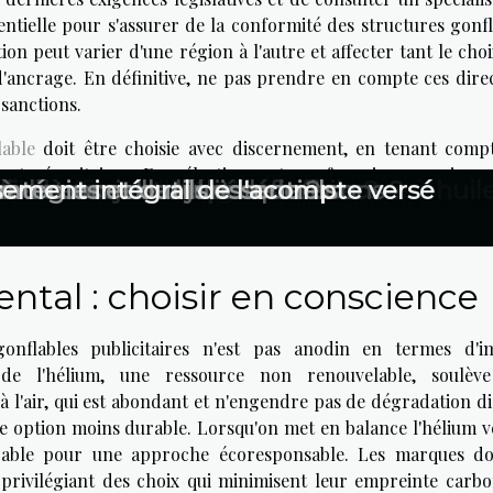
entielle pour s'assurer de la conformité des structures gonfl
ation peut varier d'une région à l'autre et affecter tant le cho
'ancrage. En définitive, ne pas prendre en compte ces direc
 sanctions.
able
doit être choisie avec discernement, en tenant comp
 et sécuritaires. En sélectionnant un fournisseur qui res
té dans sa lettre de motivation
cial qu’on ne l’imagine
cler efficacement avec une cuve à huil
cier aux services à domicile ?
 d’enlèvement d’épaves efficace ?
ment : enjeux et bénéfices
nne licence de débit de boissons
à un conseiller juridique ?
tratégies et outils essentiels
ement intégral de l'acompte versé
s vous assurerez d'une promotion efficace tout en garantissa
tal : choisir en conscience
nflables publicitaires n'est pas anodin en termes d'i
on de l'hélium, une ressource non renouvelable, soulèv
 l'air, qui est abondant et n'engendre pas de dégradation di
e option moins durable. Lorsqu'on met en balance l'hélium v
férable pour une approche écoresponsable. Les marques do
 privilégiant des choix qui minimisent leur empreinte carbo