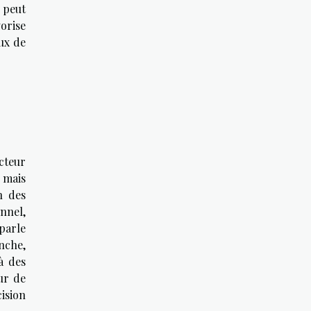
 peut
vorise
ux de
ecteur
, mais
n des
nnel,
 parle
anche,
 à des
ur de
ision