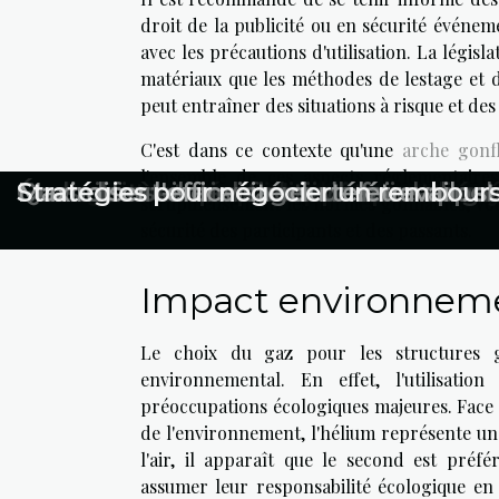
droit de la publicité ou en sécurité événem
avec les précautions d'utilisation. La législ
matériaux que les méthodes de lestage et d
peut entraîner des situations à risque et des
C'est dans ce contexte qu'une
arche gonfl
l'ensemble de ces aspects réglementaires
Raconter sa reconversion avec sincéri
Partager une recette : plus un acte so
Écologie et entreprise : comment recy
Comment le crédit d'impôt peut bénéfi
Quels critères pour choisir un service
Évaluation et certification en manage
Conseils essentiels pour choisir la bo
Quand faut-il envisager de faire appel 
Maximiser l'efficacité du télétravail : s
Stratégies pour négocier un rembours
scrupuleusement les normes gonflables, vou
sécurité des participants et des passants.
Impact environnemen
Le choix du gaz pour les structures go
environnemental. En effet, l'utilisati
préoccupations écologiques majeures. Face à
de l'environnement, l'hélium représente un
l'air, il apparaît que le second est pré
assumer leur responsabilité écologique en