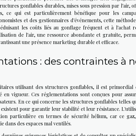
tructures gonflables durables, mises sous pression par l'air, o
res, ce qui est particulièrement bénéfique pour les camp
conomistes et des gestionnaires d'événements, cette méthode
éduisant les coûts liés au gonflage fréquent et à l'achat r
ilisation de l'air, une ressource abondante et gratuite, perm
arantissant une présence marketing durable et efficace.
tations : des contraintes à 
aires utilisant des structures gonflables, il est primordial 
é en vigueur. Ces réglementations sont conçues pour assur
isateurs. En ce qui concerne les structures gonflables telles q
xistent pour garantir leur stabilité et leur résistance. L'utili
tion particulière en termes de sécurité hélium, car ce gaz,
ie dans des espaces mal ventilés.
ernières exigences législatives et de consulter un spécialis