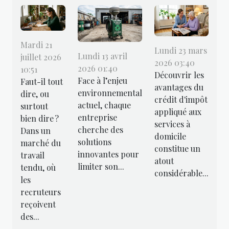
Mardi 21
Lundi 23 mars
Lundi 13 avril
juillet 2026
2026 03:40
2026 01:40
10:51
Découvrir les
Face à l’enjeu
Faut-il tout
avantages du
environnemental
dire, ou
crédit d'impôt
actuel, chaque
surtout
appliqué aux
entreprise
bien dire ?
services à
cherche des
Dans un
domicile
solutions
marché du
constitue un
innovantes pour
travail
atout
limiter son...
tendu, où
considérable...
les
recruteurs
reçoivent
des...