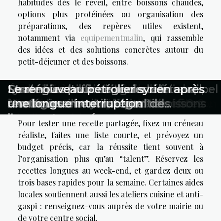
habitudes dès le réveil, entre boissons chaudes,
options plus protéinées ou organisation des
préparations, des repères utiles existent,
notamment via
equipementmalin
, qui rassemble
des idées et des solutions concrètes autour du
petit-déjeuner et des boissons.
Pour passer à l’action, sans
Raconter sa reconversion avec
Écologie et entreprise : comment
Comment le crédit d'impôt peut
Quels critères pour choisir un service
Évaluation et certification en
Conseils essentiels pour choisir la
Quand faut-il envisager de faire appel
Maximiser l'efficacité du télétravail :
Stratégies pour négocier un
Le renouveau pétrolier syrien après
pression
sincérité dans sa lettre de motivation
recycler efficacement avec une cuve
bénéficier aux services à domicile ?
d’enlèvement d’épaves efficace ?
management : enjeux et bénéfices
bonne licence de débit de boissons
à un conseiller juridique ?
stratégies et outils essentiels
remboursement intégral de
une longue interruption
à huile de vidange ?
l'acompte versé
Pour tester une recette partagée, fixez un créneau
réaliste, faites une liste courte, et prévoyez un
budget précis, car la réussite tient souvent à
l’organisation plus qu’au “talent”. Réservez les
recettes longues au week-end, et gardez deux ou
trois bases rapides pour la semaine. Certaines aides
locales soutiennent aussi les ateliers cuisine et anti-
gaspi : renseignez-vous auprès de votre mairie ou
de votre centre social.