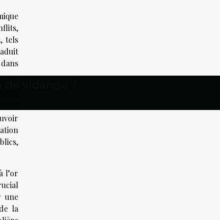
omique
lits,
 tels
raduit
 dans
e de vidange ?
ivité
ement
ouvoir
ation
lics,
 l’or
rucial
r une
de la