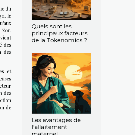
ue du
0, le
u’aux
Quels sont les
-Zor.
principaux facteurs
vient
de la Tokenomics ?
é des
n des
es et
euses
cteur
on des
ction
ion de
Les avantages de
l'allaitement
maternel