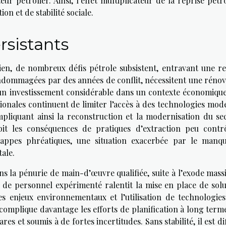
r pétrolier. Ainsi, l’effet multiplicateur de la reprise pétr
n et de stabilité sociale.
rsistants
ien, de nombreux défis pétrole subsistent, entravant une re
ndommagées par des années de conflit, nécessitent une rénov
 un investissement considérable dans un contexte économique
ionales continuent de limiter l’accès à des technologies mod
pliquant ainsi la reconstruction et la modernisation du sec
bit les conséquences de pratiques d’extraction peu contrô
nappes phréatiques, une situation exacerbée par le manq
ale.
ns la pénurie de main-d’œuvre qualifiée, suite à l’exode mass
e personnel expérimenté ralentit la mise en place de solu
 enjeux environnementaux et l’utilisation de technologies
 complique davantage les efforts de planification à long term
es et soumis à de fortes incertitudes. Sans stabilité, il est dif