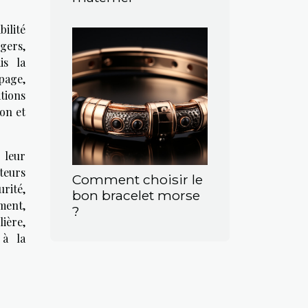
ilité
ngers,
is la
page,
tions
on et
 leur
cteurs
Comment choisir le
rité,
bon bracelet morse
ment,
?
ière,
 à la