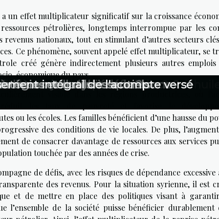
 a un effet multiplicateur significatif sur la croissance écon
s ressources pétrolières, longtemps interrompue par les conf
revenus nationaux, tout en stimulant d’autres secteurs clés,
vices. Ce phénomène, souvent appelé effet multiplicateur, se t
ole créé génère indirectement plusieurs autres emplois
 socio-économique du pays.
té dans sa lettre de motivation
cial qu’on ne l’imagine
cler efficacement avec une cuve à huil
cier aux services à domicile ?
 d’enlèvement d’épaves efficace ?
ment : enjeux et bénéfices
nne licence de débit de boissons
à un conseiller juridique ?
tratégies et outils essentiels
ement intégral de l'acompte versé
culièrement visible dans les régions productrices, où l’act
, réduit les taux de pauvreté et favorise le développ
utes ou les écoles. Les familles bénéficient d’une hausse du p
rogressive des conditions de vie locales. De plus, l’augment
ent de consacrer davantage de ressources aux services pub
pulation touchée par des années de crise.
mpagne de défis, avec les risques de dépendance excessive à
ransparente des revenus. Pour la situation syrienne, il est c
ique et de mettre en place des politiques visant à garanti
que l’ensemble de la société puisse bénéficier durablement 