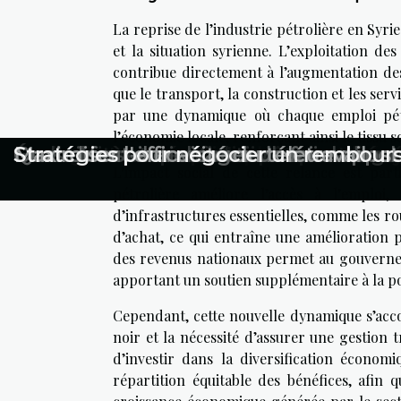
La reprise de l’industrie pétrolière en Syrie
et la situation syrienne. L’exploitation de
contribue directement à l’augmentation des 
que le transport, la construction et les ser
par une dynamique où chaque emploi pétr
l’économie locale, renforçant ainsi le tissu
Raconter sa reconversion avec sincéri
Partager une recette : plus un acte so
Écologie et entreprise : comment recy
Comment le crédit d'impôt peut bénéfi
Quels critères pour choisir un service
Évaluation et certification en manage
Conseils essentiels pour choisir la bo
Quand faut-il envisager de faire appel 
Maximiser l'efficacité du télétravail : s
Stratégies pour négocier un rembours
L’impact social de cette relance est parti
pétrolière améliore l’accès à l’emploi
d’infrastructures essentielles, comme les ro
d’achat, ce qui entraîne une amélioration p
des revenus nationaux permet au gouvernem
apportant un soutien supplémentaire à la po
Cependant, cette nouvelle dynamique s’acco
noir et la nécessité d’assurer une gestion t
d’investir dans la diversification économ
répartition équitable des bénéfices, afin 