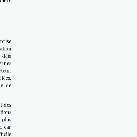
olière
prise
ation
 déjà
ernes
teur.
lées,
ue de
if des
tions
 plus
e, car
ficile