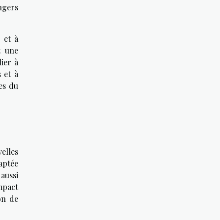
ngers
 et à
t une
ier à
 et à
es du
elles
aptée
aussi
mpact
on de