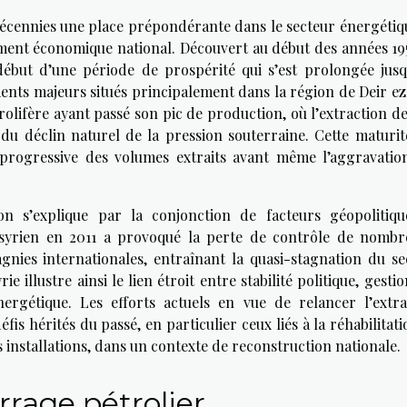
décennies une place prépondérante dans le secteur énergétiq
ment économique national. Découvert au début des années 195
but d’une période de prospérité qui s’est prolongée jusq
ments majeurs situés principalement dans la région de Deir ez
ifère ayant passé son pic de production, où l’extraction de
du déclin naturel de la pression souterraine. Cette maturit
 progressive des volumes extraits avant même l’aggravatio
on s’explique par la conjonction de facteurs géopolitiqu
 syrien en 2011 a provoqué la perte de contrôle de nombr
agnies internationales, entraînant la quasi-stagnation du se
ie illustre ainsi le lien étroit entre stabilité politique, gesti
rgétique. Les efforts actuels en vue de relancer l’extra
s hérités du passé, en particulier ceux liés à la réhabilitat
 installations, dans un contexte de reconstruction nationale.
rage pétrolier